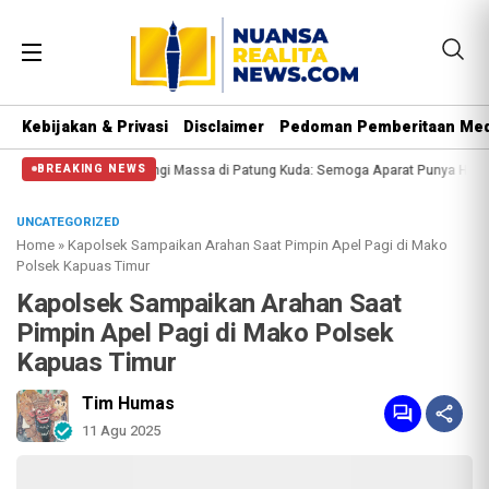
Kebijakan & Privasi
Disclaimer
Pedoman Pemberitaan Med
olisi Halangi Massa di Patung Kuda: Semoga Aparat Punya Hati Nurani
Mass
BREAKING NEWS
UNCATEGORIZED
Home
»
Kapolsek Sampaikan Arahan Saat Pimpin Apel Pagi di Mako
Polsek Kapuas Timur
Kapolsek Sampaikan Arahan Saat
Pimpin Apel Pagi di Mako Polsek
Kapuas Timur
Tim Humas
11 Agu 2025