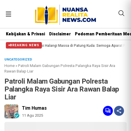
Kebijakan & Privasi
Disclaimer
Pedoman Pemberitaan Med
alangi Massa di Patung Kuda: Semoga Aparat Punya Hati Nurani
Massa Reuni
BREAKING NEWS
UNCATEGORIZED
Home
»
Patroli Malam Gabungan Polresta Palangka Raya Sisir Ara
Rawan Balap Liar
Patroli Malam Gabungan Polresta
Palangka Raya Sisir Ara Rawan Balap
Liar
Tim Humas
11 Agu 2025