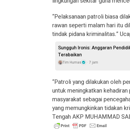
lingkungan sekitar guna menceg
“Pelaksanaan patroli biasa dil
rawan seperti malam hari itu 
tindak pidana kriminalitas.” Uc
Sungguh Ironis: Anggaran Pendidi
Terabaikan
Tim Humas
7 jam
“Patroli yang dilakukan oleh p
untuk meningkatkan kehadiran 
masyarakat sebagai pencegaha
yang memungkinkan tidakan kri
Tengah AKP MUHAMMAD SALADIN