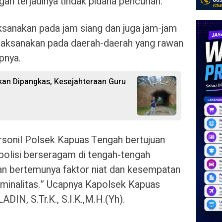
ah terjadinya tindak pidana pencurian.
aksanakan pada jam siang dan juga jam-jam
dilaksanakan pada daerah-daerah yang rawan
apnya.
kan Dipangkas, Kesejahteraan Guru
ersonil Polsek Kapuas Tengah bertujuan
polisi berseragam di tengah-tengah
n bertemunya faktor niat dan kesempatan
minalitas.” Ucapnya Kapolsek Kapuas
, S.Tr.K., S.I.K.,M.H.(Yh).