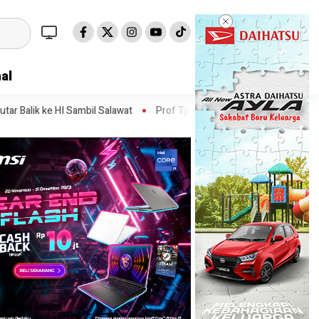
al
il Salawat
Prof Tjandra: Varian Omicron Mungkin Berdampak pada 