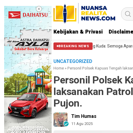
Kebijakan & Privasi
Disclaim
al Polisi Halangi Massa di Patung Kuda: Semoga Aparat Punya Hati Nurani
BREAKING NEWS
UNCATEGORIZED
Home
»
Personil Polsek Kapuas Tengah laksana
Personil Polsek 
laksanakan Patrol
Pujon.
Tim Humas
11 Agu 2025