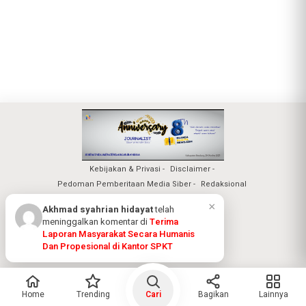
Kebijakan & Privasi
Disclaimer
Pedoman Pemberitaan Media Siber
Redaksional
×
Akhmad syahrian hidayat
telah
meninggalkan komentar di
Terima
Laporan Masyarakat Secara Humanis
Nuansa Realita Jaya 2026
Dan Propesional di Kantor SPKT
Home
Trending
Cari
Bagikan
Lainnya