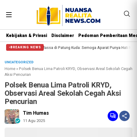
Kebijakan & Privasi
Disclaimer
Pedoman Pemberitaan Med
i Halangi Massa di Patung Kuda: Semoga Aparat Punya Hati Nurani
Massa Reu
BREAKING NEWS
UNCATEGORIZED
Home
»
Polsek Benua Lima Patroli KRYD, Observasi Areal Sekolah Cegah
Aksi Pencurian
Polsek Benua Lima Patroli KRYD,
Observasi Areal Sekolah Cegah Aksi
Pencurian
Tim Humas
11 Agu 2025