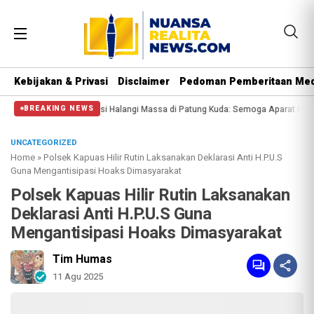
Kebijakan & Privasi
Disclaimer
Pedoman Pemberitaan Med
l Polisi Halangi Massa di Patung Kuda: Semoga Aparat Punya Hati Nurani
Ma
BREAKING NEWS
UNCATEGORIZED
Home
»
Polsek Kapuas Hilir Rutin Laksanakan Deklarasi Anti H.P.U.S
Guna Mengantisipasi Hoaks Dimasyarakat
Polsek Kapuas Hilir Rutin Laksanakan
Deklarasi Anti H.P.U.S Guna
Mengantisipasi Hoaks Dimasyarakat
Tim Humas
11 Agu 2025