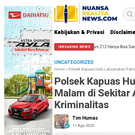
Kebijakan & Privasi
Disclaim
nya Hati Nurani
Massa Reuni 212 Hanya Bisa Sampai Thamrin, Putar B
BREAKING NEWS
UNCATEGORIZED
Home
»
Polsek Kapuas Hulu Laksanakan Patrol
Polsek Kapuas Hu
Malam di Sekitar
Kriminalitas
Tim Humas
11 Agu 2025