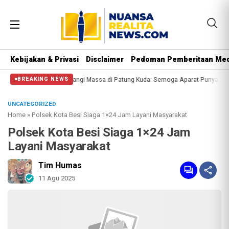
Kebijakan & Privasi
Disclaimer
Pedoman Pemberitaan Med
lisi Halangi Massa di Patung Kuda: Semoga Aparat Punya Hati Nurani
Massa 
BREAKING NEWS
UNCATEGORIZED
Home
»
Polsek Kota Besi Siaga 1×24 Jam Layani Masyarakat
Polsek Kota Besi Siaga 1×24 Jam
Layani Masyarakat
Tim Humas
11 Agu 2025