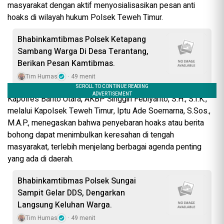
masyarakat dengan aktif menyosialisasikan pesan anti
hoaks di wilayah hukum Polsek Teweh Timur.
‎Bhabinkamtibmas Polsek Ketapang
Sambang Warga Di Desa Terantang,
Berikan Pesan Kamtibmas. ‎
Tim Humas
49 menit
Kapolres Barito Utara, AKBP Singgih Febiyanto, S.H., S.I.K.,
melalui Kapolsek Teweh Timur, Iptu Ade Soemarna, S.Sos.,
M.A.P., menegaskan bahwa penyebaran hoaks atau berita
bohong dapat menimbulkan keresahan di tengah
masyarakat, terlebih menjelang berbagai agenda penting
yang ada di daerah.
Bhabinkamtibmas Polsek Sungai
Sampit Gelar DDS, Dengarkan
Langsung Keluhan Warga.
Tim Humas
49 menit