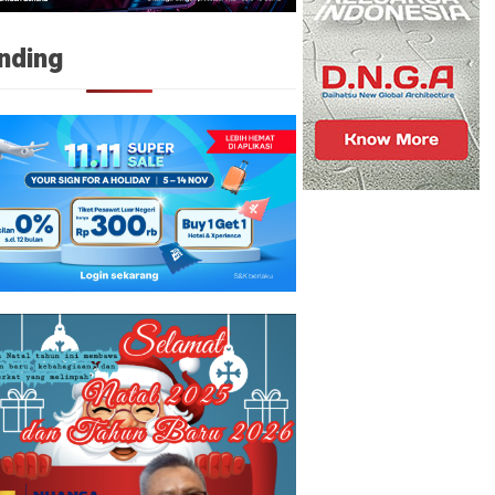
nding