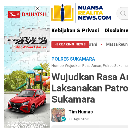
Kebijakan & Privasi
Disclaim
a: Semoga Aparat Punya Hati Nurani
Massa Reuni 212 Hanya Bisa Samp
BREAKING NEWS
POLRES SUKAMARA
Home
»
Wujudkan Rasa Aman, Polres Sukamara
Wujudkan Rasa A
Laksanakan Patrol
Sukamara
Tim Humas
11 Agu 2025