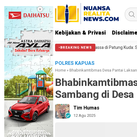
Kebijakan & Privasi
Disclaim
PA 212 soal Polisi Halangi Massa di Patung Kuda: Semoga Aparat Puny
BREAKING NEWS
POLRES KAPUAS
Home
»
Bhabinkamtibmas Desa Pantai Laksan
Bhabinkamtibmas
Sambang di Desa
Tim Humas
12 Agu 2025