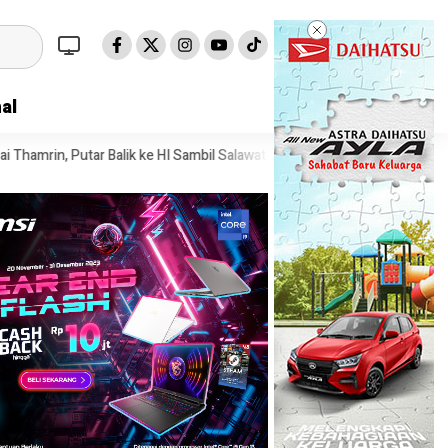
al
ik ke HI Sambil Salawat
Prof Tjandra: Varian Omicron Mungkin Ber