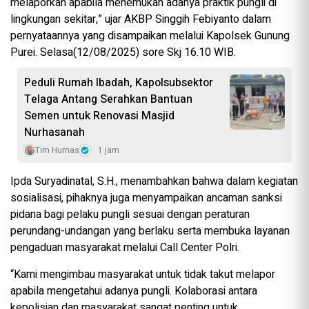
melaporkan apabila menemukan adanya praktik pungli di
lingkungan sekitar,” ujar AKBP Singgih Febiyanto dalam
pernyataannya yang disampaikan melalui Kapolsek Gunung
Purei. Selasa(12/08/2025) sore Skj 16.10 WIB.
Peduli Rumah Ibadah, Kapolsubsektor
Telaga Antang Serahkan Bantuan
Semen untuk Renovasi Masjid
Nurhasanah
Tim Humas
1 jam
Ipda Suryadinatal, S.H., menambahkan bahwa dalam kegiatan
sosialisasi, pihaknya juga menyampaikan ancaman sanksi
pidana bagi pelaku pungli sesuai dengan peraturan
perundang-undangan yang berlaku serta membuka layanan
pengaduan masyarakat melalui Call Center Polri.
“Kami mengimbau masyarakat untuk tidak takut melapor
apabila mengetahui adanya pungli. Kolaborasi antara
kepolisian dan masyarakat sangat penting untuk