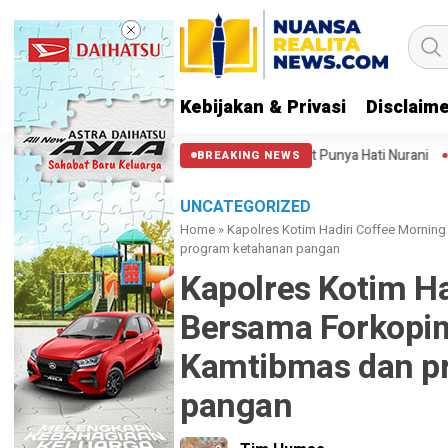
Kebijakan & Privasi
Disclaim
di Patung Kuda: Semoga Aparat Punya Hati Nurani
Massa Reuni 212 Ha
BREAKING NEWS
UNCATEGORIZED
Home
»
Kapolres Kotim Hadiri Coffee Mornin
program ketahanan pangan
Kapolres Kotim H
Bersama Forkopim
Kamtibmas dan p
pangan