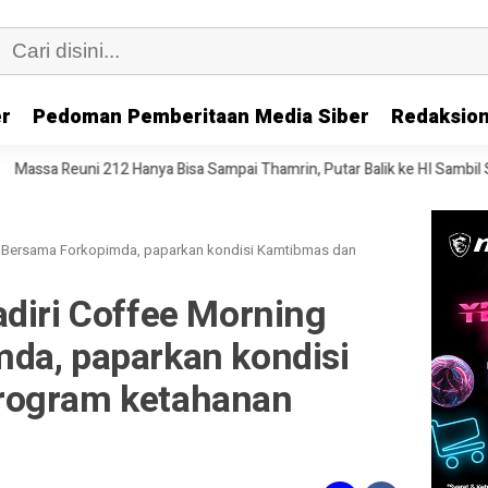
er
Pedoman Pemberitaan Media Siber
Redaksion
nya Bisa Sampai Thamrin, Putar Balik ke HI Sambil Salawat
Prof Tja
g Bersama Forkopimda, paparkan kondisi Kamtibmas dan
adiri Coffee Morning
da, paparkan kondisi
rogram ketahanan