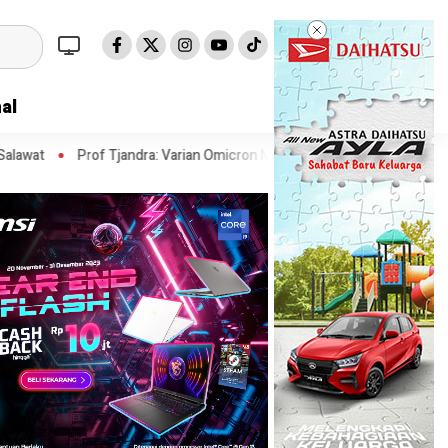
al
ndra: Varian Omicron Mungkin Berdampak pada Obat Pasien COVID-19