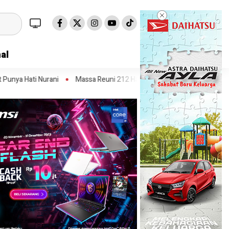
al
i
Massa Reuni 212 Hanya Bisa Sampai Thamrin, Putar Balik ke HI Sam