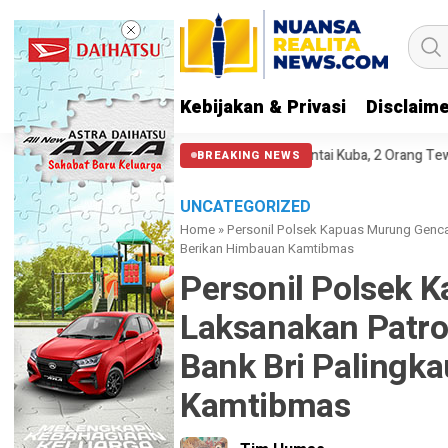
Kebijakan & Privasi
Disclaim
awa 23 Migran Tenggelam di Pantai Kuba, 2 Orang Tewas
PA 212 so
BREAKING NEWS
UNCATEGORIZED
Home
»
Personil Polsek Kapuas Murung Gencar
Berikan Himbauan Kamtibmas
Personil Polsek 
Laksanakan Patrol
Bank Bri Palingk
Kamtibmas