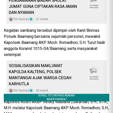
PENGAMANAN IBADAH SHOLAT
JUMAT GUNA CIPTAKAN RASA AMAN
DAN NYAMAN
Tim Humas
21 menit
Kegiatan sambang tersebut dipimpin oleh Kanit Binmas
Polsek Baamang bersama sejumlah personel, mewakili
Kapolsek Baamang AKP Moch. Romadhon, S.H. Turut hadir
anggota Koramil 1015-04/Baamang serta masyarakat
setempat.
SOSIALISASIKAN MAKLUMAT
KAPOLDA KALTENG, POLSEK
MANTANGAI AJAK WARGA CEGAH
KARHUTLA
Tim Humas
25 menit
Kapolres Kotim AKBP Resky Maulana Zulkarnain, S.H., S.I.K.,
M.H. melalui Kapolsek Baamang AKP Moch. Romadhon, S.H.,