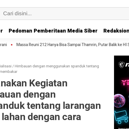
er
Pedoman Pemberitaan Media Siber
Redaksion
ni 212 Hanya Bisa Sampai Thamrin, Putar Balik ke HI Sambil Salawat
sialisasi / Himbauan dengan menggunakan spanduk tentang
a membakar
anakan Kegiatan
mbauan dengan
nduk tentang larangan
lahan dengan cara