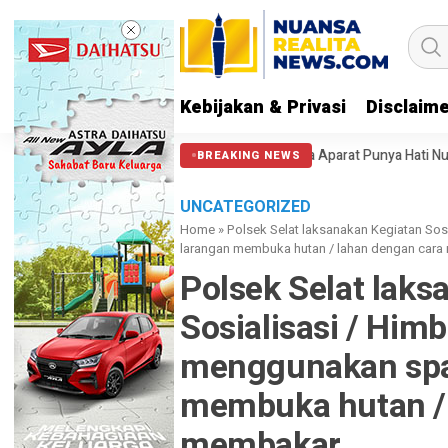
Kebijakan & Privasi
Disclaim
gi Massa di Patung Kuda: Semoga Aparat Punya Hati Nurani
Massa Reu
BREAKING NEWS
UNCATEGORIZED
Home
»
Polsek Selat laksanakan Kegiatan So
larangan membuka hutan / lahan dengan car
Polsek Selat laks
Sosialisasi / Hi
menggunakan spa
membuka hutan / 
membakar