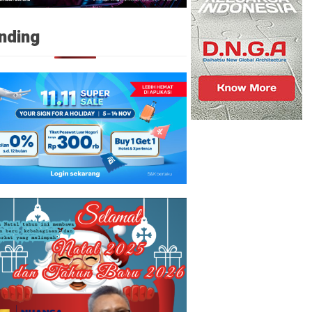
nding