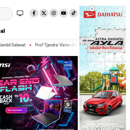
al
Prof Tjandra: Varian Omicron Mungkin Berdampak pada Obat Pasien C