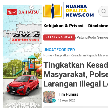
Kebijakan & Privasi
Disclaim
12 soal Polisi Halangi Massa di Patung Kuda: Semoga Aparat Punya Hati 
BREAKING NEWS
UNCATEGORIZED
Home
»
Tingkatkan Kesadaran Kepada Masyarak
Tingkatkan Kesa
Masyarakat, Polse
Larangan Illegal 
Tim Humas
12 Agu 2025