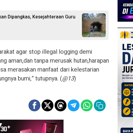
kan Dipangkas, Kesejahteraan Guru
akat agar stop illegal logging demi
ang aman,dan tanpa merusak hutan,harapan
isa merasakan manfaat dari kelestarian
ungnya bumi,” tutupnya. (
@13
)