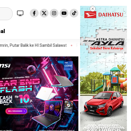
al
I Sambil Salawat
Prof Tjandra: Varian Omicron Mungkin Berdampak