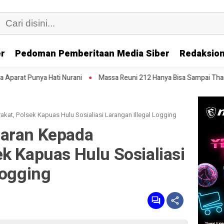
er
Pedoman Pemberitaan Media Siber
Redaksion
Nurani
Massa Reuni 212 Hanya Bisa Sampai Thamrin, Putar Balik ke H
at, Polsek Kapuas Hulu Sosialiasi Larangan Illegal Logging
daran Kepada
k Kapuas Hulu Sosialiasi
Logging