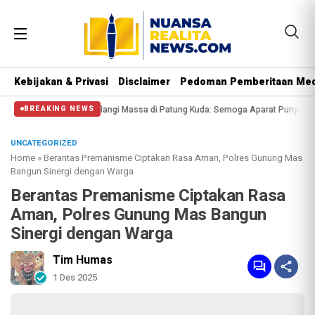
Kebijakan & Privasi
Disclaimer
Pedoman Pemberitaan Med
l Polisi Halangi Massa di Patung Kuda: Semoga Aparat Punya Hati Nurani
Ma
BREAKING NEWS
UNCATEGORIZED
Home
»
Berantas Premanisme Ciptakan Rasa Aman, Polres Gunung Mas
Bangun Sinergi dengan Warga
Berantas Premanisme Ciptakan Rasa
Aman, Polres Gunung Mas Bangun
Sinergi dengan Warga
Tim Humas
1 Des 2025