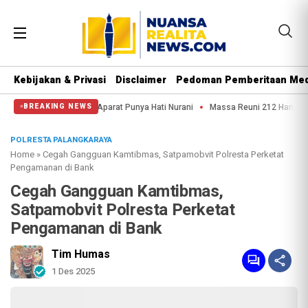
Kebijakan & Privasi
Disclaimer
Pedoman Pemberitaan Med
 Semoga Aparat Punya Hati Nurani
Massa Reuni 212 Hanya Bisa Sampai Thamr
BREAKING NEWS
POLRESTA PALANGKARAYA
Home
»
Cegah Gangguan Kamtibmas, Satpamobvit Polresta Perketat
Pengamanan di Bank
Cegah Gangguan Kamtibmas,
Satpamobvit Polresta Perketat
Pengamanan di Bank
Tim Humas
1 Des 2025