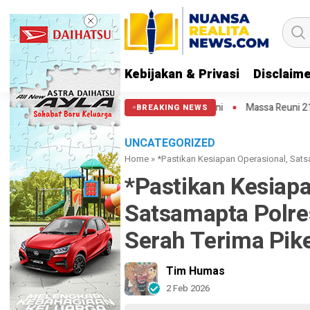
Kebijakan & Privasi
Disclaim
Semoga Aparat Punya Hati Nurani
Massa Reuni 212 Hanya Bisa Sampai 
BREAKING NEWS
UNCATEGORIZED
Home
»
*Pastikan Kesiapan Operasional, Sats
*Pastikan Kesiapa
Satsamapta Polre
Serah Terima Pike
Tim Humas
2 Feb 2026