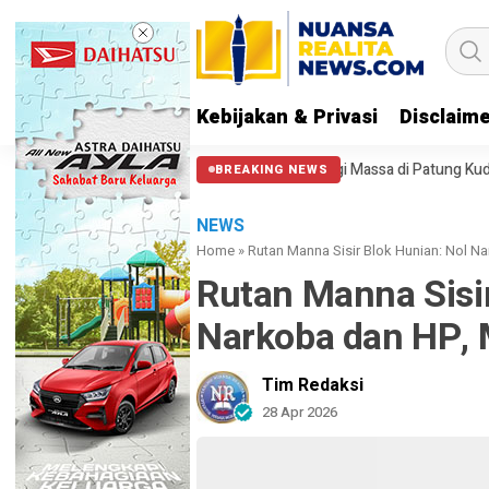
Kebijakan & Privasi
Disclaim
as
PA 212 soal Polisi Halangi Massa di Patung Kuda: Semoga Aparat 
BREAKING NEWS
NEWS
Home
»
Rutan Manna Sisir Blok Hunian: Nol Na
Rutan Manna Sisir
Narkoba dan HP, M
Tim Redaksi
28 Apr 2026