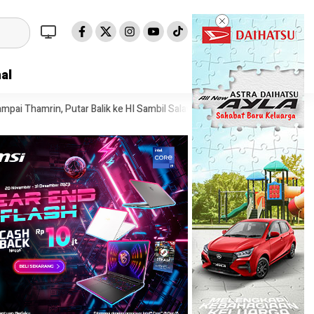
al
 Balik ke HI Sambil Salawat
Prof Tjandra: Varian Omicron Mungkin