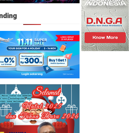
nding