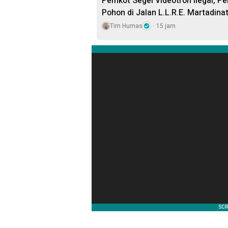
Pemkot Segel Videotron Ilegal,
Pohon di Jalan L.L.R.E. Martadina
Tim Humas
15 jam