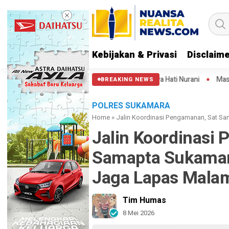
Kebijakan & Privasi
Disclaim
tung Kuda: Semoga Aparat Punya Hati Nurani
Massa Reuni 212 Hanya B
BREAKING NEWS
POLRES SUKAMARA
Home
»
Jalin Koordinasi Pengamanan, Sat Sa
Jalin Koordinasi
Samapta Sukamar
Jaga Lapas Malam
Tim Humas
8 Mei 2026