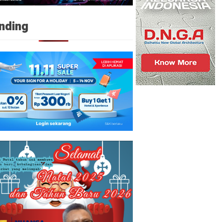
nding