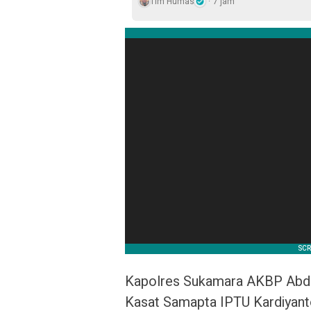
Tim Humas
7 jam
Kapolres Sukamara AKBP Abdian
Kasat Samapta IPTU Kardiyant