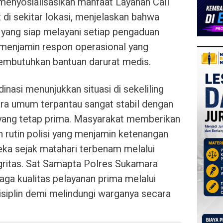
f menyosialisasikan manfaat Layanan Call
di sekitar lokasi, menjelaskan bahwa
 yang siap melayani setiap pengaduan
 menjamin respon operasional yang
membutuhkan bantuan darurat medis.
dinasi menunjukkan situasi di sekeliling
ara umum terpantau sangat stabil dengan
yang tetap prima. Masyarakat memberikan
h rutin polisi yang menjamin ketenangan
eka sejak matahari terbenam melalui
gritas. Sat Samapta Polres Sukamara
ga kualitas pelayanan prima melalui
disiplin demi melindungi warganya secara