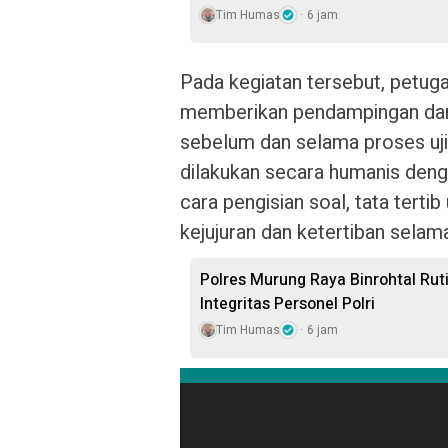
Tim Humas
6 jam
Pada kegiatan tersebut, petug
memberikan pendampingan da
sebelum dan selama proses uji
dilakukan secara humanis den
cara pengisian soal, tata terti
kejujuran dan ketertiban selama
Polres Murung Raya Binrohtal Rut
Integritas Personel Polri
Tim Humas
6 jam