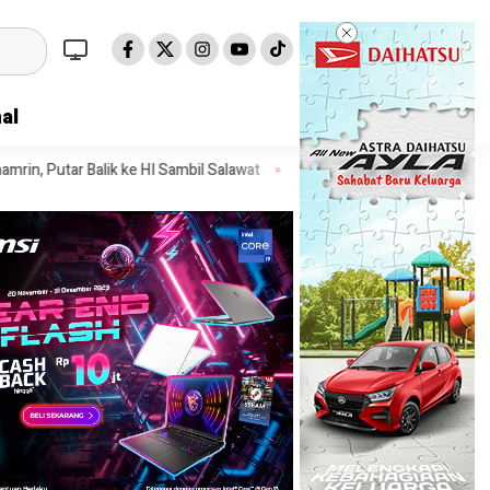
al
I Sambil Salawat
Prof Tjandra: Varian Omicron Mungkin Berdampak