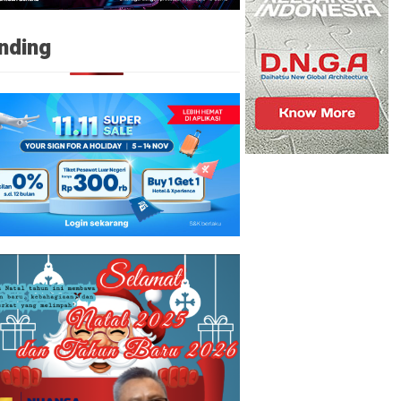
nding