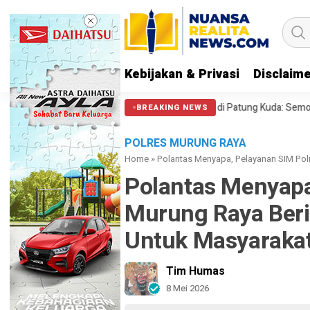
Kebijakan & Privasi
Disclaim
212 soal Polisi Halangi Massa di Patung Kuda: Semoga Aparat Punya Hati 
BREAKING NEWS
POLRES MURUNG RAYA
Home
»
Polantas Menyapa, Pelayanan SIM Pol
Polantas Menyapa
Murung Raya Ber
Untuk Masyaraka
Tim Humas
8 Mei 2026