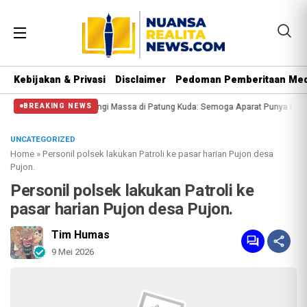
Kebijakan & Privasi
Disclaimer
Pedoman Pemberitaan Med
 Polisi Halangi Massa di Patung Kuda: Semoga Aparat Punya Hati Nurani
Mas
BREAKING NEWS
UNCATEGORIZED
Home
»
Personil polsek lakukan Patroli ke pasar harian Pujon desa
Pujon.
Personil polsek lakukan Patroli ke
pasar harian Pujon desa Pujon.
Tim Humas
9 Mei 2026