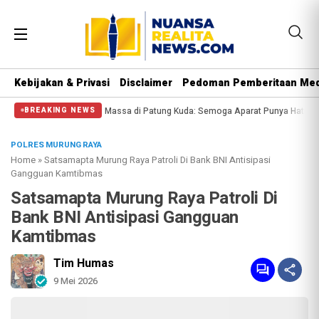
Kebijakan & Privasi
Disclaimer
Pedoman Pemberitaan Med
ngi Massa di Patung Kuda: Semoga Aparat Punya Hati Nurani
Massa Reuni 21
BREAKING NEWS
POLRES MURUNG RAYA
Home
»
Satsamapta Murung Raya Patroli Di Bank BNI Antisipasi
Gangguan Kamtibmas
Satsamapta Murung Raya Patroli Di
Bank BNI Antisipasi Gangguan
Kamtibmas
Tim Humas
9 Mei 2026