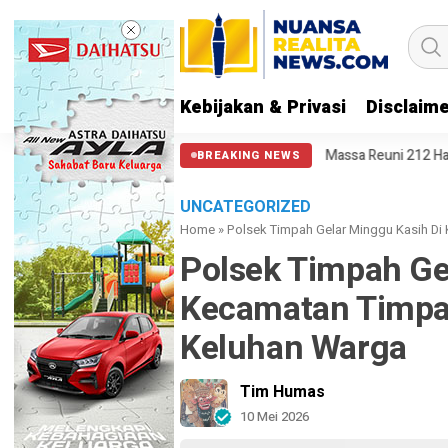
Kebijakan & Privasi
Disclaim
ga Aparat Punya Hati Nurani
Massa Reuni 212 Hanya Bisa Sampai Tham
BREAKING NEWS
UNCATEGORIZED
Home
»
Polsek Timpah Gelar Minggu Kasih D
Polsek Timpah Ge
Kecamatan Timpa
Keluhan Warga
Tim Humas
10 Mei 2026