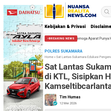
Kebijakan & Privasi
Disclaim
Halangi Massa di Patung Kuda: Semoga Aparat Punya Hati Nurani
Mass
BREAKING NEWS
POLRES SUKAMARA
Home
»
Sat Lantas Sukamara Edukasi Pengend
Sat Lantas Sukam
di KTL, Sisipkan
Kamseltibcarlant
Tim Humas
12 Mei 2026