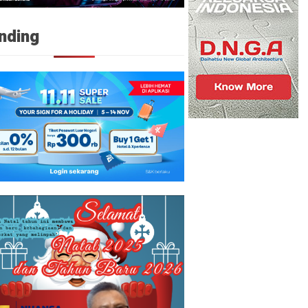
nding