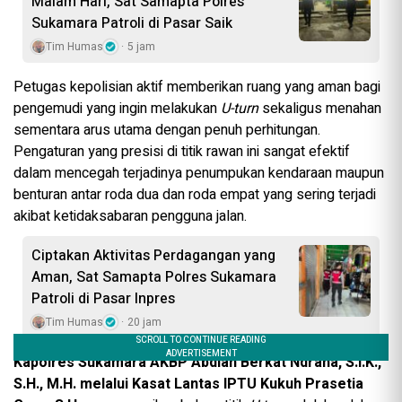
Malam Hari, Sat Samapta Polres
Sukamara Patroli di Pasar Saik
Tim Humas
5 jam
Petugas kepolisian aktif memberikan ruang yang aman bagi
pengemudi yang ingin melakukan
U-turn
sekaligus menahan
sementara arus utama dengan penuh perhitungan.
Pengaturan yang presisi di titik rawan ini sangat efektif
dalam mencegah terjadinya penumpukan kendaraan maupun
benturan antar roda dua dan roda empat yang sering terjadi
akibat ketidaksabaran pengguna jalan.
Ciptakan Aktivitas Perdagangan yang
Aman, Sat Samapta Polres Sukamara
Patroli di Pasar Inpres
Tim Humas
20 jam
Kapolres Sukamara AKBP Abdian Berkat Ndraha, S.I.K.,
S.H., M.H. melalui Kasat Lantas IPTU Kukuh Prasetia