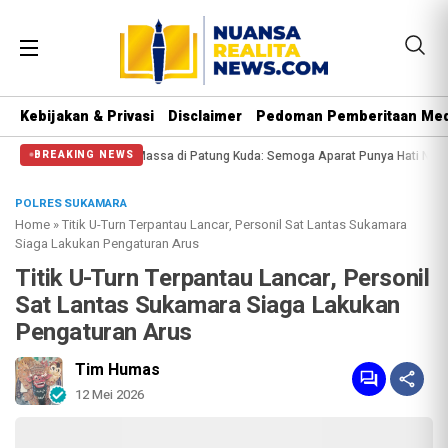
Kebijakan & Privasi
Disclaimer
Pedoman Pemberitaan Med
 Halangi Massa di Patung Kuda: Semoga Aparat Punya Hati Nurani
Massa Reun
BREAKING NEWS
POLRES SUKAMARA
Home
»
Titik U-Turn Terpantau Lancar, Personil Sat Lantas Sukamara
Siaga Lakukan Pengaturan Arus
Titik U-Turn Terpantau Lancar, Personil
Sat Lantas Sukamara Siaga Lakukan
Pengaturan Arus
Tim Humas
12 Mei 2026