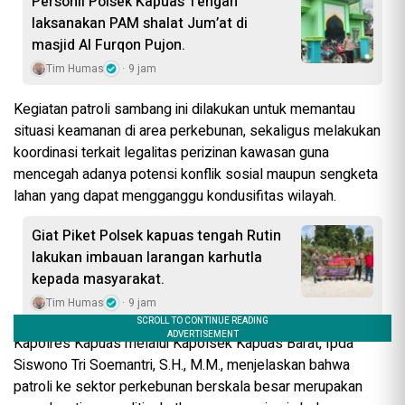
Personil Polsek Kapuas Tengah
laksanakan PAM shalat Jum’at di
masjid Al Furqon Pujon.
Tim Humas
9 jam
Kegiatan patroli sambang ini dilakukan untuk memantau
situasi keamanan di area perkebunan, sekaligus melakukan
koordinasi terkait legalitas perizinan kawasan guna
mencegah adanya potensi konflik sosial maupun sengketa
lahan yang dapat mengganggu kondusifitas wilayah.
Giat Piket Polsek kapuas tengah Rutin
lakukan imbauan larangan karhutla
kepada masyarakat.
Tim Humas
9 jam
Kapolres Kapuas melalui Kapolsek Kapuas Barat, Ipda
Siswono Tri Soemantri, S.H., M.M., menjelaskan bahwa
patroli ke sektor perkebunan berskala besar merupakan