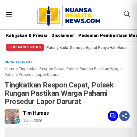
Kebijakan & Privasi
Disclaimer
Pedoman Pemberitaan Med
ngi Massa di Patung Kuda: Semoga Aparat Punya Hati Nurani
Massa Reuni 212
BREAKING NEWS
UNCATEGORIZED
Home
»
Tingkatkan Respon Cepat, Polsek Rungan Pastikan Warga
Pahami Prosedur Lapor Darurat
Tingkatkan Respon Cepat, Polsek
Rungan Pastikan Warga Pahami
Prosedur Lapor Darurat
Tim Humas
1 Jun 2026