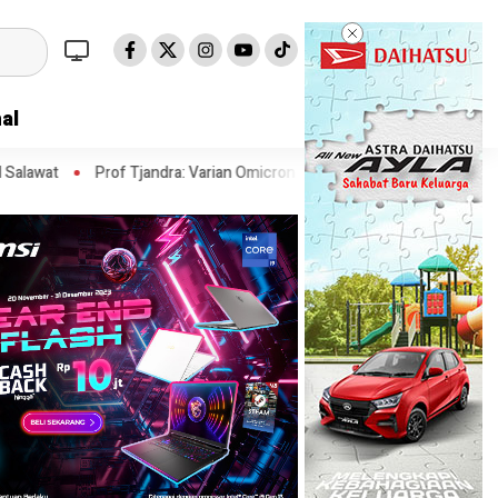
al
Tjandra: Varian Omicron Mungkin Berdampak pada Obat Pasien COVID-19