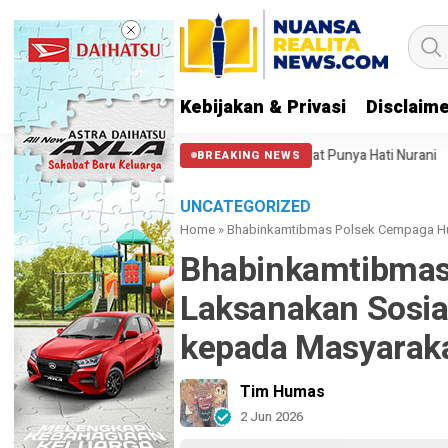
Kebijakan & Privasi
Disclaim
a di Patung Kuda: Semoga Aparat Punya Hati Nurani
Massa Reuni 212 
BREAKING NEWS
UNCATEGORIZED
Home
»
Bhabinkamtibmas Polsek Cempaga Hul
Bhabinkamtibmas
Laksanakan Sosia
kepada Masyarak
Tim Humas
2 Jun 2026