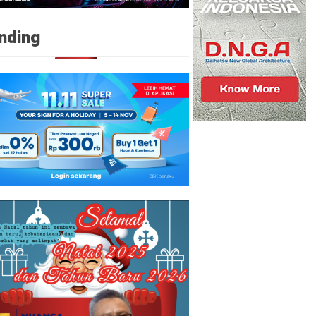
nding