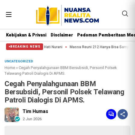
Kebijakan & Privasi
Disclaimer
Pedoman Pemberitaan Med
rat Punya Hati Nurani
Massa Reuni 212 Hanya Bisa Sampai Thamrin, Putar Ba
BREAKING NEWS
UNCATEGORIZED
Home
»
Cegah Penyalahgunaan BBM Bersubsidi, Personil Polsek
Telawang Patroli Dialogis Di APMS.
Cegah Penyalahgunaan BBM
Bersubsidi, Personil Polsek Telawang
Patroli Dialogis Di APMS.
Tim Humas
2 Jun 2026