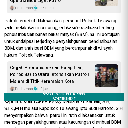
Operasi Blue Light Patrol
Tim Humas
35 menit
Patroli tersebut dilaksanakan personel Polsek Telawang
yaitu melakukan monitoring, edukasi/sosialisasi tentang
pendistribusian bahan bakar minyak (BBM), hal ini bertujuan
untuk antisipasi terjadinya penyalahgunaan pendistibusian
BBM, dan antisipasi BBM yang bercampur air di wilayah
hukum Polsek Telawang.
Cegah Premanisme dan Balap Liar,
Polres Barito Utara Intensifkan Patroli
Malam di Titik Keramaian Kota
Tim Humas
2 jam
Kapolres Kotim AKBP Resky Maulana Zulkarnain, S.H,
S.I.K.,M.H melalui Kapolsek Telawang Iptu Budi Hartono, S.H,
menyampaikan bahwa patroli ini rutin dilaksanakan untuk
mencegah penyalahgunaan atau kecurangan distribusi BBM