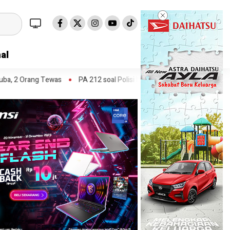
al
PA 212 soal Polisi Halangi Massa di Patung Kuda: Semoga Aparat Pu