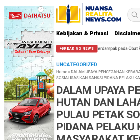
Kebijakan & Privasi
Disclaim
ndra: Varian Omicron Mungkin Berdampak pada Obat Pasien COVID-19
BREAKING NEWS
UNCATEGORIZED
Home
»
DALAM UPAYA PENCEGAHAN KEBARA
SOSIALISASIKAN SANKSI PIDANA PELAKU 
DALAM UPAYA P
HUTAN DAN LAHA
PULAU PETAK SO
PIDANA PELAKU 
MASYARAKAT K