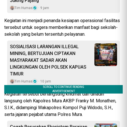
Juking Pajang
Tim Humas
9 jam
Kegiatan ini menjadi penanda kesiapan operasional fasilitas
tersebut untuk segera memberikan manfaat bagi sekolah-
sekolah yang belum tersentuh pelayanan.
SOSIALISASI LARANGAN ILLEGAL
MINING, BERTUJUAN CIPTAKAN
MASYARAKAT SADAR AKAN
LINGKUNGAN OLEH POLSEK KAPUAS
TIMUR
Tim Humas
10 jam
Kegiatan tersebut berlangsung khidmat dan dihadiri
langsung oleh Kapolres Mura AKBP Franky M. Monathen,
S.I.K., didampingi Wakapolres Kompol Puji Widodo, S.H.,
serta jajaran pejabat utama Polres Mura.
Cegah Perusakan Ekosistem Perairan,