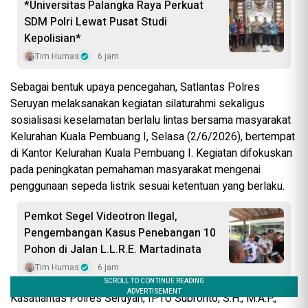
*Universitas Palangka Raya Perkuat
SDM Polri Lewat Pusat Studi
Kepolisian*
Tim Humas
6 jam
Sebagai bentuk upaya pencegahan, Satlantas Polres
Seruyan melaksanakan kegiatan silaturahmi sekaligus
sosialisasi keselamatan berlalu lintas bersama masyarakat
Kelurahan Kuala Pembuang I, Selasa (2/6/2026), bertempat
di Kantor Kelurahan Kuala Pembuang I. Kegiatan difokuskan
pada peningkatan pemahaman masyarakat mengenai
penggunaan sepeda listrik sesuai ketentuan yang berlaku.
Pemkot Segel Videotron Ilegal,
Pengembangan Kasus Penebangan 10
Pohon di Jalan L.L.R.E. Martadinata
Tim Humas
6 jam
Kasatlantas Polres Seruyan, IPTU Subronto, S.H., M.A.P.,