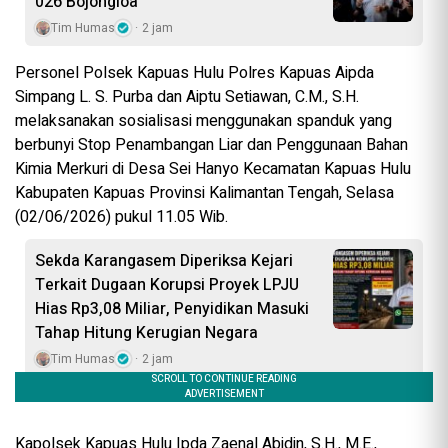
026 Bojongloa
Tim Humas
2 jam
Personel Polsek Kapuas Hulu Polres Kapuas Aipda
Simpang L. S. Purba dan Aiptu Setiawan, C.M., S.H.
melaksanakan sosialisasi menggunakan spanduk yang
berbunyi Stop Penambangan Liar dan Penggunaan Bahan
Kimia Merkuri di Desa Sei Hanyo Kecamatan Kapuas Hulu
Kabupaten Kapuas Provinsi Kalimantan Tengah, Selasa
(02/06/2026) pukul 11.05 Wib.
Sekda Karangasem Diperiksa Kejari
Terkait Dugaan Korupsi Proyek LPJU
Hias Rp3,08 Miliar, Penyidikan Masuki
Tahap Hitung Kerugian Negara
Tim Humas
2 jam
Kapolsek Kapuas Hulu Ipda Zaenal Abidin, S.H., M.E.,