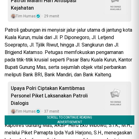
Patroli Malam Hari Antisipasi
Kejahatan
Tim Humas
29 menit
Patroli gabungan ini menyisir jalur-jalur utama di jantung kota
Kuala Kurun, mulai dari Jl. P. Diponegoro, Jl. Letjend
Soeprapto, Jl. Tjilik Riwut, hingga Jl. Sangkurun dan Jl.
Brigjend Katamso. Petugas memfokuskan pengamanan
pada titik-titik krusial seperti Pasar Baru Kuala Kurun, Kantor
Bupati Gunung Mas, serta sejumlah objek vital perbankan
meliputi Bank BRI, Bank Mandiri, dan Bank Kalteng.
Upaya Polri Ciptakan Kamtibmas
Personel Piket Laksanakan Patroli
Dialogis
Tim Humas
37 menit
Kapolres Gunung Mas, AKBP Heru Eko Wibowo, S.I.K., M.H.,
melalui Piket Pamapta Ipda Yudi Harjono, S.H., menegaskan