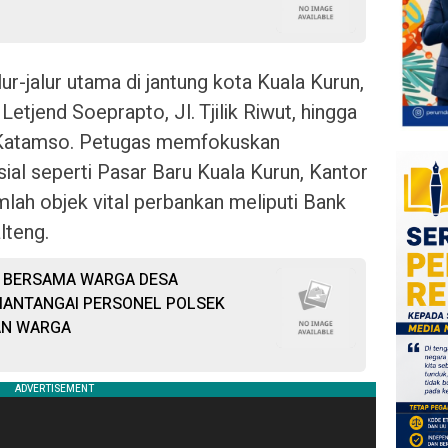
lur-jalur utama di jantung kota Kuala Kurun,
 Letjend Soeprapto, Jl. Tjilik Riwut, hingga
nd Katamso. Petugas memfokuskan
sial seperti Pasar Baru Kuala Kurun, Kantor
lah objek vital perbankan meliputi Bank
lteng.
T BERSAMA WARGA DESA
MANTANGAI PERSONEL POLSEK
AN WARGA