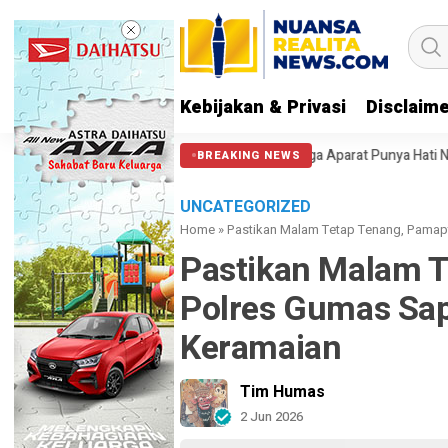
Kebijakan & Privasi
Disclaim
ngi Massa di Patung Kuda: Semoga Aparat Punya Hati Nurani
Massa Re
BREAKING NEWS
UNCATEGORIZED
Home
»
Pastikan Malam Tetap Tenang, Pamap
Pastikan Malam 
Polres Gumas Sap
Keramaian
Tim Humas
2 Jun 2026