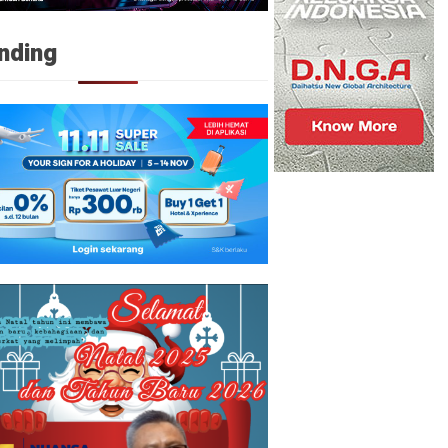
nding