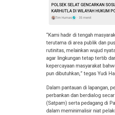
POLSEK SELAT GENCARKAN SOSI
KARHUTLA DI WILAYAH HUKUM P
Tim Humas
35 menit
“Kami hadir di tengah masyara
terutama di area publik dan pu
rutinitas, melainkan wujud nya
agar lingkungan tetap tertib d
kepercayaan masyarakat bahwa 
pun dibutuhkan,” tegas Yudi Ha
Dalam pantauan di lapangan, p
perbankan dan berdialog seca
(Satpam) serta pedagang di Pasa
dalam meminimalisir niat pela