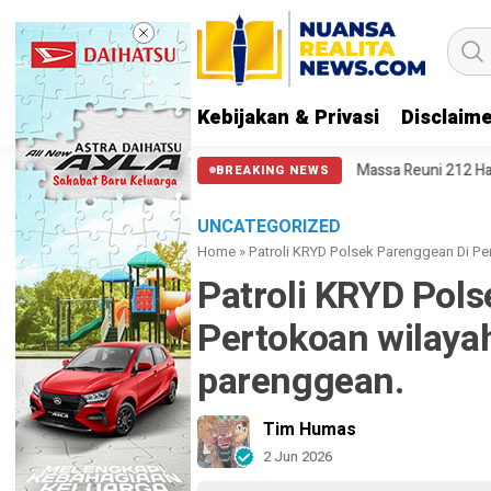
Kebijakan & Privasi
Disclaim
oga Aparat Punya Hati Nurani
Massa Reuni 212 Hanya Bisa Sampai Tha
BREAKING NEWS
UNCATEGORIZED
Home
»
‎Patroli KRYD Polsek Parenggean Di P
‎Patroli KRYD Pol
Pertokoan wilaya
parenggean. ‎
Tim Humas
2 Jun 2026