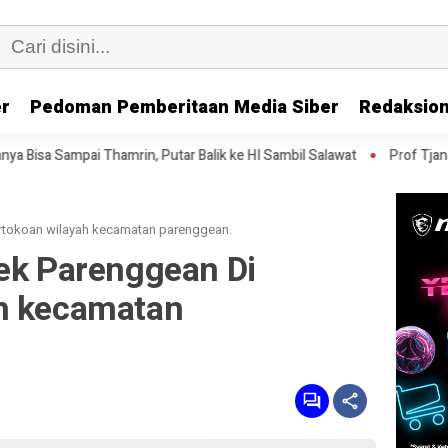
er
Pedoman Pemberitaan Media Siber
Redaksion
mrin, Putar Balik ke HI Sambil Salawat
Prof Tjandra: Varian Omicr
ertokoan wilayah kecamatan parenggean. ‎
sek Parenggean Di
h kecamatan