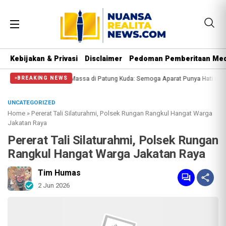
Kebijakan & Privasi
Disclaimer
Pedoman Pemberitaan Med
isi Halangi Massa di Patung Kuda: Semoga Aparat Punya Hati Nurani
Massa R
BREAKING NEWS
UNCATEGORIZED
Home
»
Pererat Tali Silaturahmi, Polsek Rungan Rangkul Hangat Warga
Jakatan Raya
Pererat Tali Silaturahmi, Polsek Rungan
Rangkul Hangat Warga Jakatan Raya
Tim Humas
2 Jun 2026