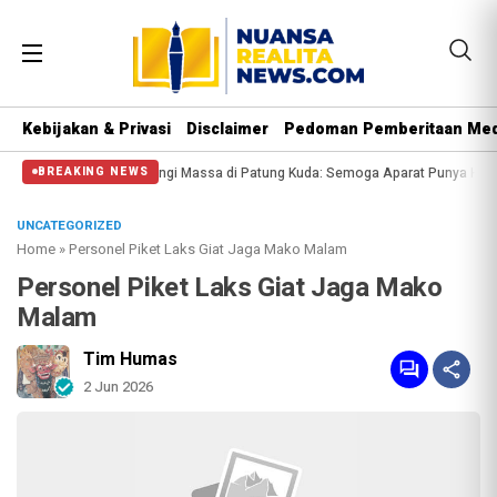
Kebijakan & Privasi
Disclaimer
Pedoman Pemberitaan Med
olisi Halangi Massa di Patung Kuda: Semoga Aparat Punya Hati Nurani
Massa
BREAKING NEWS
UNCATEGORIZED
Home
»
Personel Piket Laks Giat Jaga Mako Malam
Personel Piket Laks Giat Jaga Mako
Malam
Tim Humas
2 Jun 2026