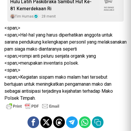
Hulu Latih Paskibraka Sambut Hut Ke-
81 Kemerdekaan Ri
Tim Humas
28 menit
<span;>‎
<span;>‎Hal-hal yang harus diperhatikan anggota untuk
sarana pendukung kelengkapan personil yang melaksanakan
pam siaga mako diantaranya seperti
<span;>‎rompi anti peluru senjata organik yang
<span;>‎merupakan inventaris polsek.
<span;>‎
<span;>‎Kegiatan sispam mako malam hari tersebut
bertujuan untuk meningkatkan pengamanan mako dan
sebagai antisipasi terjadinya kejahatan terhadap Mako
Polsek Timpah.