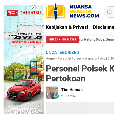
Kebijakan & Privasi
Disclaim
 212 soal Polisi Halangi Massa di Patung Kuda: Semoga Aparat Punya Hat
BREAKING NEWS
UNCATEGORIZED
Home
»
Personel Polsek Ketapang Patroli Di P
Personel Polsek K
Pertokoan ‎
Tim Humas
2 Jun 2026