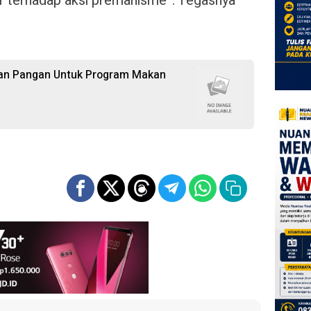
ir terhadap aksi premanisme”. Tegasnya
an Pangan Untuk Program Makan