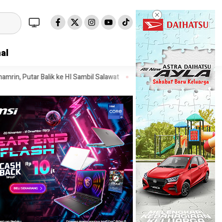
al
 HI Sambil Salawat
Prof Tjandra: Varian Omicron Mungkin Berdamp