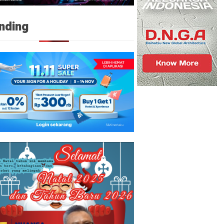
nding