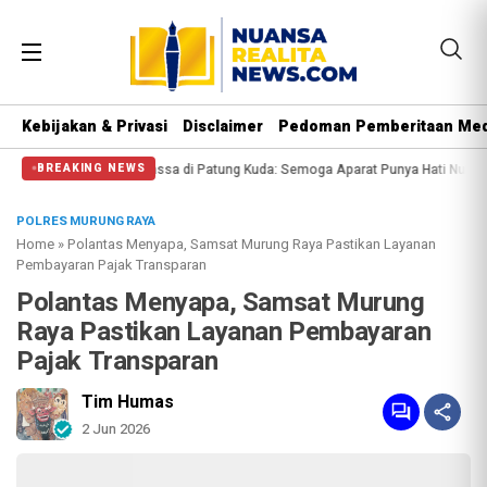
Kebijakan & Privasi
Disclaimer
Pedoman Pemberitaan Med
alangi Massa di Patung Kuda: Semoga Aparat Punya Hati Nurani
Massa Reuni
BREAKING NEWS
POLRES MURUNG RAYA
Home
»
Polantas Menyapa, Samsat Murung Raya Pastikan Layanan
Pembayaran Pajak Transparan
Polantas Menyapa, Samsat Murung
Raya Pastikan Layanan Pembayaran
Pajak Transparan
Tim Humas
2 Jun 2026