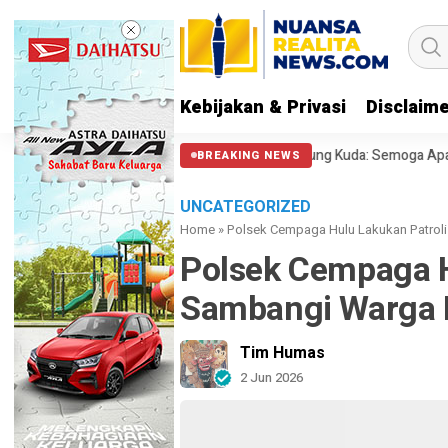
Kebijakan & Privasi
Disclaim
oal Polisi Halangi Massa di Patung Kuda: Semoga Aparat Punya Hati Nura
BREAKING NEWS
UNCATEGORIZED
Home
»
Polsek Cempaga Hulu Lakukan Patrol
Polsek Cempaga H
Sambangi Warga 
Tim Humas
2 Jun 2026