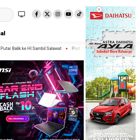
al
mbil Salawat
Prof Tjandra: Varian Omicron Mungkin Berdampak pad