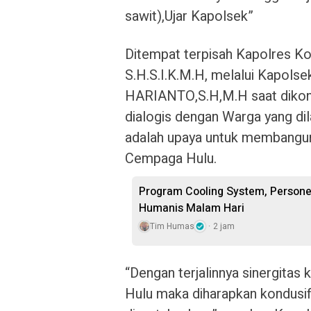
sawit),Ujar Kapolsek”
Ditempat terpisah Kapolres K
S.H.S.I.K.M.H, melalui Kapol
HARIANTO,S.H,M.H saat dikon
dialogis dengan Warga yang d
adalah upaya untuk membangun
Cempaga Hulu.
Program Cooling System, Person
Humanis Malam Hari
Tim Humas
2 jam
“Dengan terjalinnya sinergit
Hulu maka diharapkan kondusif