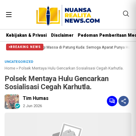
Kebijakan & Privasi
Disclaimer
Pedoman Pemberitaan Med
olisi Halangi Massa di Patung Kuda: Semoga Aparat Punya Hati Nurani
Mass
BREAKING NEWS
UNCATEGORIZED
Home
»
Polsek Mentaya Hulu Gencarkan Sosialisasi Cegah Karhutla.
Polsek Mentaya Hulu Gencarkan
Sosialisasi Cegah Karhutla.
Tim Humas
2 Jun 2026