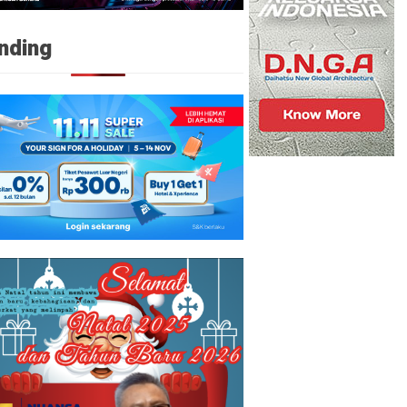
nding