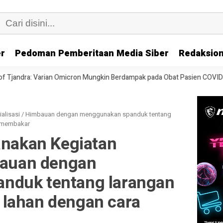
er
Pedoman Pemberitaan Media Siber
Redaksion
Omicron Mungkin Berdampak pada Obat Pasien COVID-19
Speedboat B
sialisasi / Himbauan dengan menggunakan spanduk tentang
a membakar
anakan Kegiatan
mbauan dengan
nduk tentang larangan
lahan dengan cara