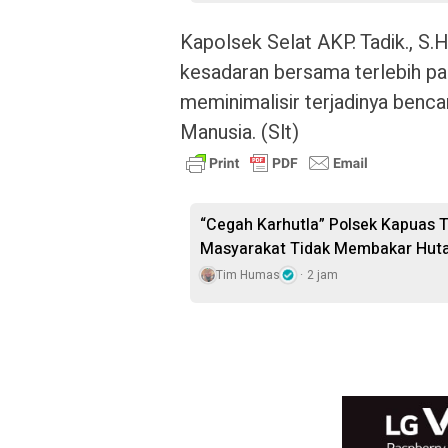
‎Kapolsek Selat AKP. Tadik., S
kesadaran bersama terlebih p
meminimalisir terjadinya benca
Manusia. (Slt)
“Cegah Karhutla” Polsek Kapuas T
Masyarakat Tidak Membakar Hut
Tim Humas
2 jam