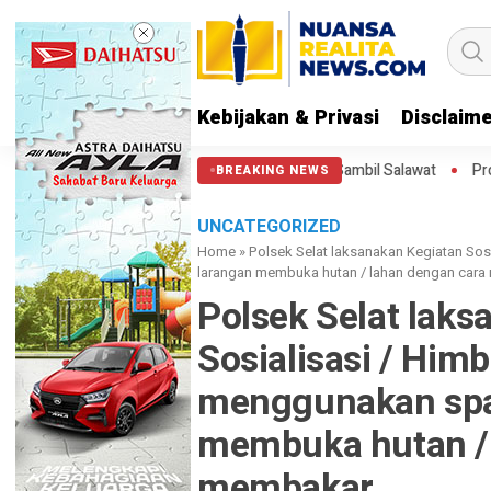
Kebijakan & Privasi
Disclaim
i Thamrin, Putar Balik ke HI Sambil Salawat
Prof Tjandra: Varian 
BREAKING NEWS
UNCATEGORIZED
Home
»
Polsek Selat laksanakan Kegiatan So
larangan membuka hutan / lahan dengan car
Polsek Selat laks
Sosialisasi / Hi
menggunakan spa
membuka hutan / 
membakar