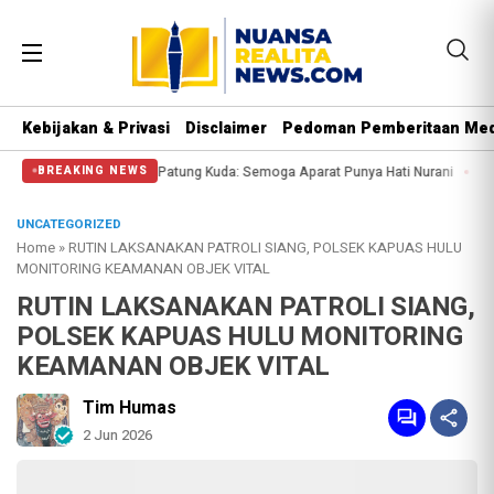
Kebijakan & Privasi
Disclaimer
Pedoman Pemberitaan Med
ngi Massa di Patung Kuda: Semoga Aparat Punya Hati Nurani
Massa Reuni 21
BREAKING NEWS
UNCATEGORIZED
Home
»
RUTIN LAKSANAKAN PATROLI SIANG, POLSEK KAPUAS HULU
MONITORING KEAMANAN OBJEK VITAL
RUTIN LAKSANAKAN PATROLI SIANG,
POLSEK KAPUAS HULU MONITORING
KEAMANAN OBJEK VITAL
Tim Humas
2 Jun 2026