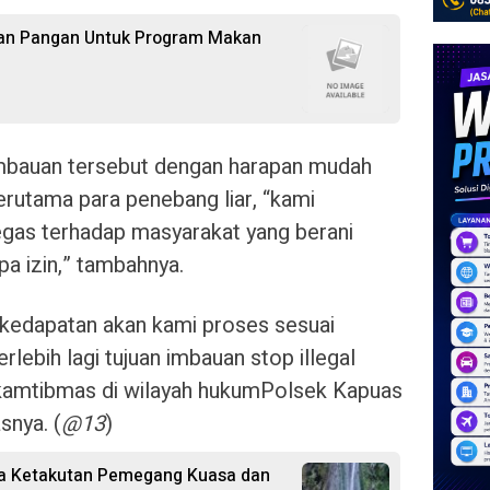
an Pangan Untuk Program Makan
mbauan tersebut dengan harapan mudah
erutama para penebang liar, “kami
gas terhadap masyarakat yang berani
a izin,” tambahnya.
a kedapatan akan kami proses sesuai
lebih lagi tujuan imbauan stop illegal
 kamtibmas di wilayah hukumPolsek Kapuas
snya. (
@13
)
ra Ketakutan Pemegang Kuasa dan