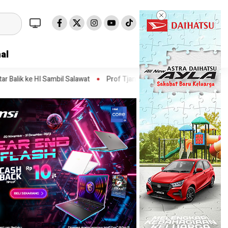
al
 Salawat
Prof Tjandra: Varian Omicron Mungkin Berdampak pada Ob