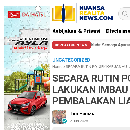
Kebijakan & Privasi
Disclaim
Polisi Halangi Massa di Patung Kuda: Semoga Aparat Punya Hati Nurani
BREAKING NEWS
UNCATEGORIZED
Home
»
SECARA RUTIN POLSEK KAPUAS HU
SECARA RUTIN P
LAKUKAN IMBAU
PEMBALAKAN LI
Tim Humas
2 Jun 2026