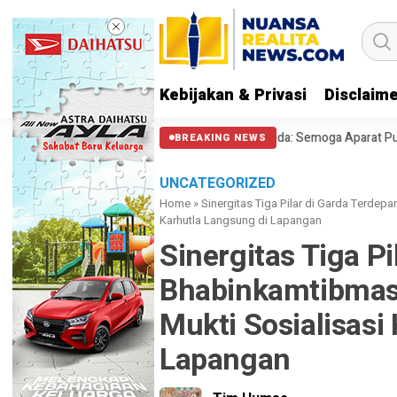
Kebijakan & Privasi
Disclaim
lisi Halangi Massa di Patung Kuda: Semoga Aparat Punya Hati Nurani
BREAKING NEWS
UNCATEGORIZED
Home
»
Sinergitas Tiga Pilar di Garda Terde
Karhutla Langsung di Lapangan
Sinergitas Tiga Pi
Bhabinkamtibma
Mukti Sosialisasi
Lapangan