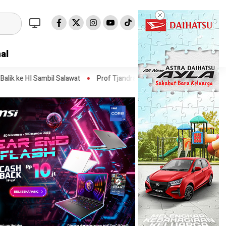
al
alawat
Prof Tjandra: Varian Omicron Mungkin Berdampak pada Obat