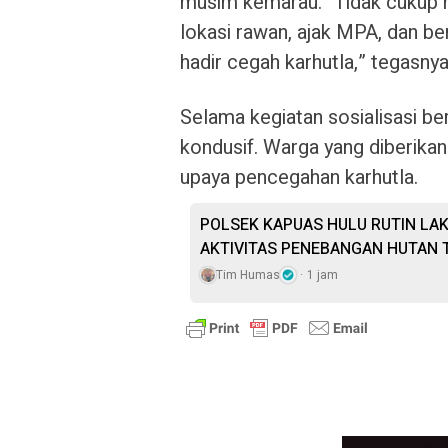
musim kemarau. “Tidak cukup 
lokasi rawan, ajak MPA, dan be
hadir cegah karhutla,” tegasnya
Selama kegiatan sosialisasi be
kondusif. Warga yang diberi
upaya pencegahan karhutla.
POLSEK KAPUAS HULU RUTIN LA
AKTIVITAS PENEBANGAN HUTAN T
Tim Humas
1 jam