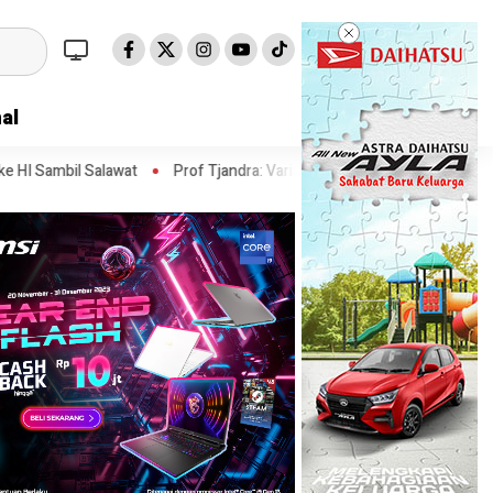
al
Prof Tjandra: Varian Omicron Mungkin Berdampak pada Obat Pasi