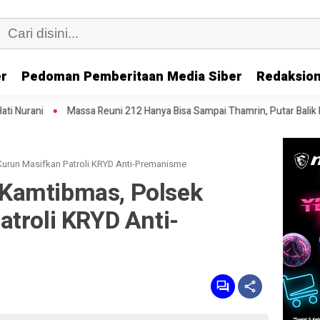
er
Pedoman Pemberitaan Media Siber
Redaksion
a Reuni 212 Hanya Bisa Sampai Thamrin, Putar Balik ke HI Sambil Salawat
urun Masifkan Patroli KRYD Anti-Premanisme
Kamtibmas, Polsek
troli KRYD Anti-