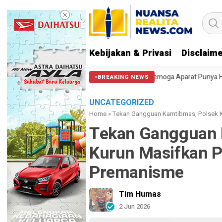
Kebijakan & Privasi
Disclaim
Halangi Massa di Patung Kuda: Semoga Aparat Punya Hati Nurani
Mass
BREAKING NEWS
UNCATEGORIZED
Home
»
Tekan Gangguan Kamtibmas, Polsek K
Tekan Gangguan 
Kurun Masifkan Pa
Premanisme
Tim Humas
2 Jun 2026